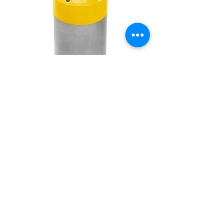
INÍCIO
QUEM SOMOS
PRODUTOS E SERVIÇOS
REPRESENTAÇÕES
MANUTENÇÃO
CONTATO
info@drimafer.com.br
Rua Tupinambás, 1267 - Vila Conceição -
CEP:
09991-090
- Diadema - SP
Telefones:
(11) 2068-3985 - (11) 2273
-